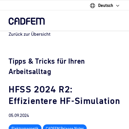
Deutsch
Skip
to
the
main
content.
Zurück zur Übersicht
Tipps & Tricks für Ihren
Arbeitsalltag
HFSS 2024 R2:
Effizientere HF-Simulation
05.09.2024
Elektromagnetik
CADFEM Release Notes