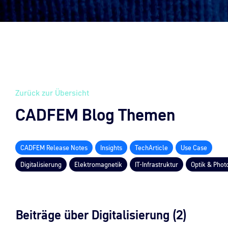
Zurück zur Übersicht
CADFEM Blog Themen
CADFEM Release Notes
Insights
TechArticle
Use Case
Digitalisierung
Elektromagnetik
IT-Infrastruktur
Optik & Phot
Beiträge über Digitalisierung (2)