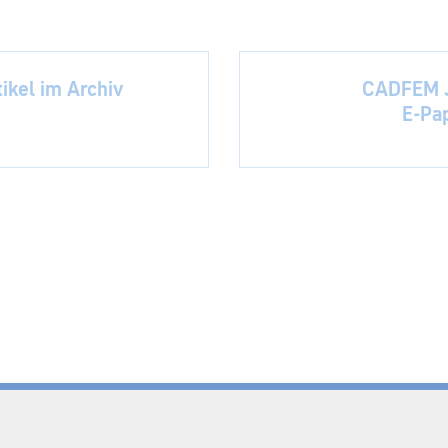
ikel im Archiv
CADFEM J
E-Pa