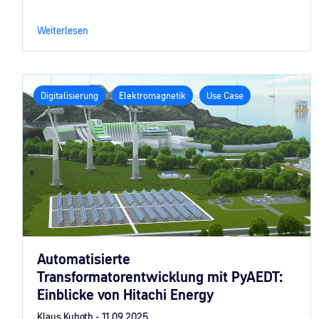
Weiterlesen
Digitalisierung
Elektromagnetik
Use Case
Automatisierte
Transformatorentwicklung mit PyAEDT:
Einblicke von Hitachi Energy
Klaus Kuboth -
11.09.2025