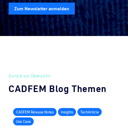
Zum Newsletter anmelden
Zurück zur Übersicht
CADFEM Blog Themen
CADFEM Release Notes
Insights
TechArticle
Use Case