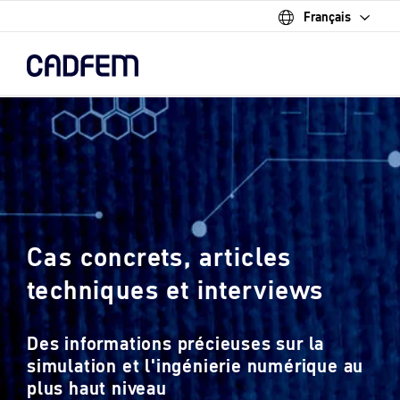
Français
Skip
to
the
main
content.
Cas concrets, articles
techniques et interviews
Des informations précieuses sur la
simulation et l'ingénierie numérique au
plus haut niveau