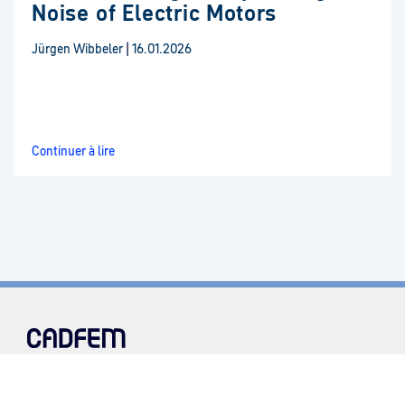
Noise of Electric Motors
Jürgen Wibbeler
|
16.01.2026
Continuer à lire
Mentions légales
CGV
Politique de confidentialité
Conditions d'utilisation
Supprimer et gérer les cookies