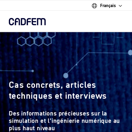
Français
Skip
to
the
main
content.
Cas concrets, articles
techniques et interviews
Des informations précieuses sur la
simulation et l'ingénierie numérique au
plus haut niveau