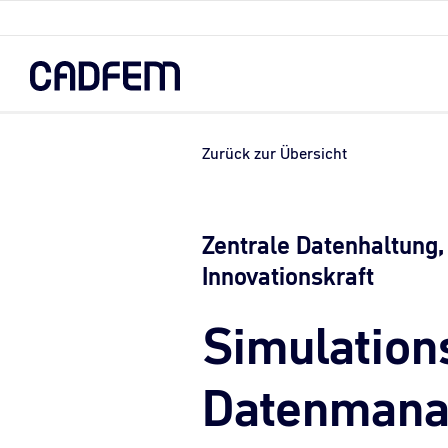
Skip
to
the
main
content.
Zurück zur Übersicht
Zentrale Datenhaltung, 
Innovationskraft
Simulation
Datenmanag