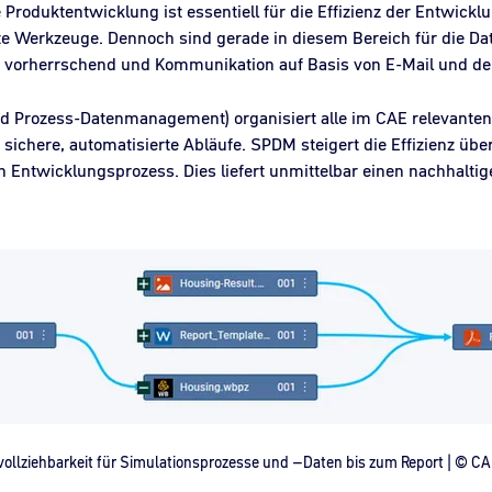
Produktentwicklung ist essentiell für die Effizienz der Entwickl
rte Werkzeuge. Dennoch sind gerade in diesem Bereich für die D
en vorherrschend und Kommunikation auf Basis von E-Mail und d
 Prozess-Datenmanagement) organisiert alle im CAE relevanten D
sichere, automatisierte Abläufe. SPDM steigert die Effizienz über
ntwicklungsprozess. Dies liefert unmittelbar einen nachhaltige
ollziehbarkeit für Simulationsprozesse und –Daten bis zum Report | © 