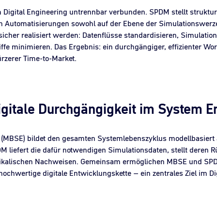
igital Engineering untrennbar verbunden. SPDM stellt strukturi
en Automatisierungen sowohl auf der Ebene der Simulationswerz
sicher realisiert werden: Datenflüsse standardisieren, Simulat
fe minimieren. Das Ergebnis: ein durchgängiger, effizienter Wor
ürzerer Time-to-Market.
itale Durchgängigkeit im System E
(MBSE) bildet den gesamten Systemlebenszyklus modellbasiert 
PDM liefert die dafür notwendigen Simulationsdaten, stellt deren 
ikalischen Nachweisen. Gemeinsam ermöglichen MBSE und SPDM
chwertige digitale Entwicklungskette – ein zentrales Ziel im Di