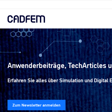
Skip
to
the
main
content.
Anwenderbeiträge, TechArticles u
Erfahren Sie alles über Simulation und Digital E
Zum Newsletter anmelden