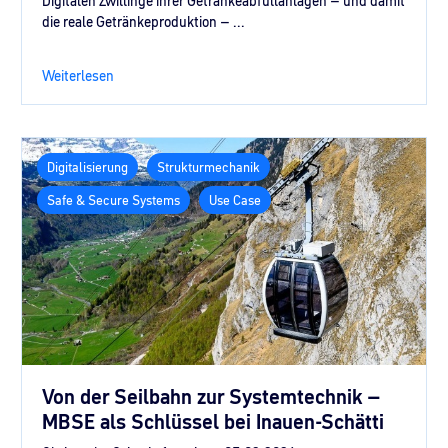
Digitalen Zwillinge ihrer Getränkeabfüllanlagen – und damit
die reale Getränkeproduktion – ...
Weiterlesen
Digitalisierung
Strukturmechanik
Safe & Secure Systems
Use Case
Von der Seilbahn zur Systemtechnik –
MBSE als Schlüssel bei Inauen-Schätti