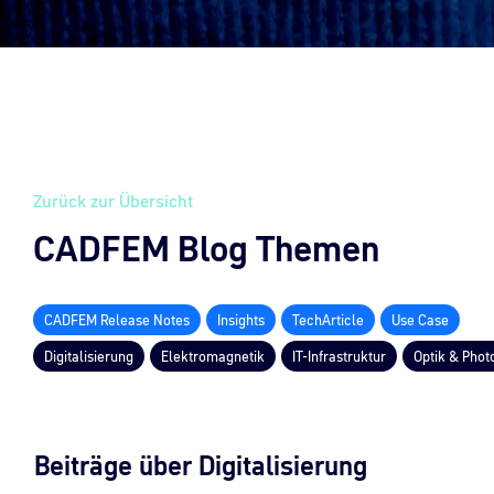
Zurück zur Übersicht
CADFEM Blog Themen
CADFEM Release Notes
Insights
TechArticle
Use Case
Digitalisierung
Elektromagnetik
IT-Infrastruktur
Optik & Phot
Beiträge über Digitalisierung