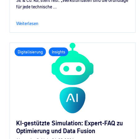
SE & Co. KG, steht fest: „Werkstoffdaten sind die Grundlage
für jede technische ...
Weiterlesen
Digitalisierung
Insights
KI‑gestützte Simulation: Expert‑FAQ zu
Optimierung und Data Fusion